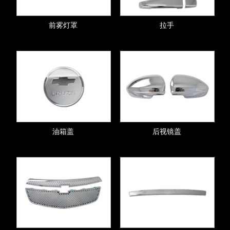
前雾灯罩
拉手
油箱盖
后视镜盖