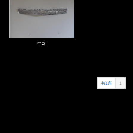
中网
共1条
1