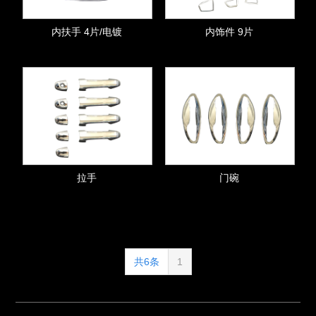
内扶手 4片/电镀
内饰件 9片
拉手
门碗
共6条
1