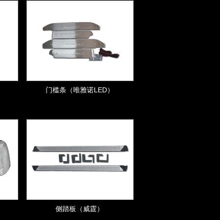
门槛条（唯雅诺LED）
侧踏板（威霆）