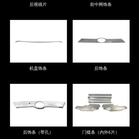
后视镜片
前中网饰条
机盖饰条
后饰条
后饰条（带孔）
门槛条（内外6片）