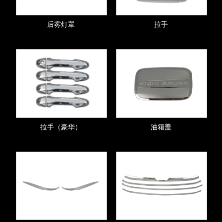
后雾灯罩
拉手
拉手（豪华）
油箱盖