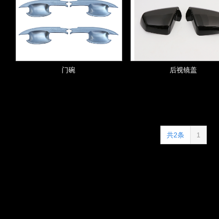
门碗
后视镜盖
共2条
1