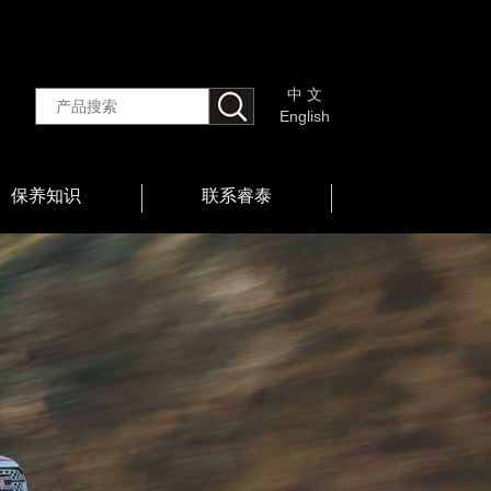
中 文
English
保养知识
联系睿泰