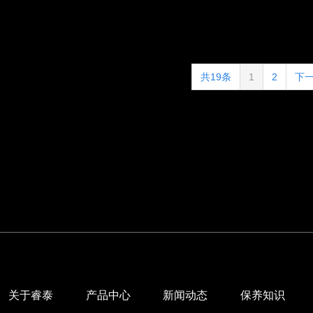
共19条
1
2
下
关于睿泰
产品中心
新闻动态
保养知识